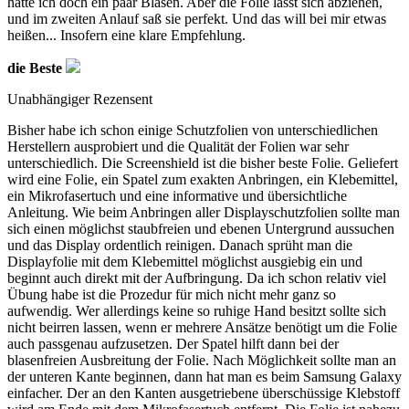
hatte ich doch ein paar Blasen. Aber die Folie lässt sich abziehen,
und im zweiten Anlauf saß sie perfekt. Und das will bei mir etwas
heißen... Insofern eine klare Empfehlung.
die Beste
Unabhängiger Rezensent
Bisher habe ich schon einige Schutzfolien von unterschiedlichen
Herstellern ausprobiert und die Qualität der Folien war sehr
unterschiedlich. Die Screenshield ist die bisher beste Folie. Geliefert
wird eine Folie, ein Spatel zum exakten Anbringen, ein Klebemittel,
ein Mikrofasertuch und eine informative und übersichtliche
Anleitung. Wie beim Anbringen aller Displayschutzfolien sollte man
sich einen möglichst staubfreien und ebenen Untergrund aussuchen
und das Display ordentlich reinigen. Danach sprüht man die
Displayfolie mit dem Klebemittel möglichst ausgiebig ein und
beginnt auch direkt mit der Aufbringung. Da ich schon relativ viel
Übung habe ist die Prozedur für mich nicht mehr ganz so
aufwendig. Wer allerdings keine so ruhige Hand besitzt sollte sich
nicht beirren lassen, wenn er mehrere Ansätze benötigt um die Folie
auch passgenau aufzusetzen. Der Spatel hilft dann bei der
blasenfreien Ausbreitung der Folie. Nach Möglichkeit sollte man an
der unteren Kante beginnen, dann hat man es beim Samsung Galaxy
einfacher. Der an den Kanten ausgetriebene überschüssige Klebstoff