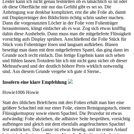
Leider kann ich nicht genau feststellen ob es tatsächlich so ist oder
ob diese Oberfläche mir nur das Gefühl gibt es sei so. Die
Anbringung war denkbar kompliziert, erst die alte Folie ab, damit
mit Displayreiniger den Bildschirm richtig schön sauber machen.
Dann die vorgestanzten Löcher in der Folie vom Folienträger
heraustrennen, klingt einfacher als es war. Zog sich etwas knifflig
dahin diese Aushebeln. Dann muss man die mitgelieferte Flüssigkeit
vorsichtig aufs Display sprühen. Anschließend die Folie Stück für
Stück vom Folienträger lösen und langsam aufkleben. Blasen
beseitigt man dann mit dem mitgelieferten Spatel, das ging dann im
Grunde noch recht einfach. Das fertige Ergebnis kann sich sehen
und fühlen lassen.Trotzdem bin ich mir nicht ganz sicher ob dieser
Mehraufwand und der deutlich höhere Preis wirklich notwendig
sind. Aus diesem Grunde vergebe ich gute 4 Sterne..
Insofern eine klare Empfehlung
Howie1006 Howie
Statt des üblichen Briefchens mit drei Folien erhält man hier eine
größere Schachtel mit nur einer Folie, einem Reinigungstuch, einem
Flüssigkeitsspray sowie einem Spachtel. Die Prozedur ist etwas
aufwändig: Folie abziehen, die adhäsive Seite besprühen, vorsichtig
aufbringen und gleich mit dem ebenfalls angefeuchteten Spachtel
fest andrücken. Das Ganze ist etwas fieselig, und im ersten Anlauf