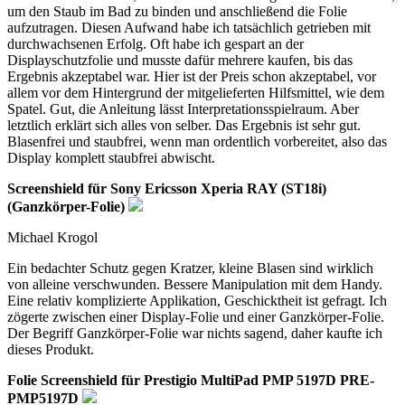
um den Staub im Bad zu binden und anschließend die Folie
aufzutragen. Diesen Aufwand habe ich tatsächlich getrieben mit
durchwachsenen Erfolg. Oft habe ich gespart an der
Displayschutzfolie und musste dafür mehrere kaufen, bis das
Ergebnis akzeptabel war. Hier ist der Preis schon akzeptabel, vor
allem vor dem Hintergrund der mitgelieferten Hilfsmittel, wie dem
Spatel. Gut, die Anleitung lässt Interpretationsspielraum. Aber
letztlich erklärt sich alles von selber. Das Ergebnis ist sehr gut.
Blasenfrei und staubfrei, wenn man ordentlich vorbereitet, also das
Display komplett staubfrei abwischt.
Screenshield für Sony Ericsson Xperia RAY (ST18i)
(Ganzkörper-Folie)
Michael Krogol
Ein bedachter Schutz gegen Kratzer, kleine Blasen sind wirklich
von alleine verschwunden. Bessere Manipulation mit dem Handy.
Eine relativ komplizierte Applikation, Geschicktheit ist gefragt. Ich
zögerte zwischen einer Display-Folie und einer Ganzkörper-Folie.
Der Begriff Ganzkörper-Folie war nichts sagend, daher kaufte ich
dieses Produkt.
Folie Screenshield für Prestigio MultiPad PMP 5197D PRE-
PMP5197D