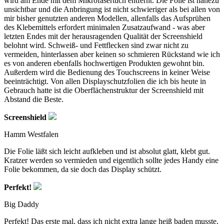
wird am Ende mit dem Mikrofasertuch entfernt. Die Folie ist nahezu
unsichtbar und die Anbringung ist nicht schwieriger als bei allen von
mir bisher genutzten anderen Modellen, allenfalls das Aufsprühen
des Klebemittels erfordert minimalen Zusatzaufwand - was aber
letzten Endes mit der herausragenden Qualität der Screenshield
belohnt wird. Schweiß- und Fettflecken sind zwar nicht zu
vermeiden, hinterlassen aber keinen so schmieren Rückstand wie ich
es von anderen ebenfalls hochwertigen Produkten gewohnt bin.
Außerdem wird die Bedienung des Touchscreens in keiner Weise
beeinträchtigt. Von allen Displayschutzfolien die ich bis heute in
Gebrauch hatte ist die Oberflächenstruktur der Screenshield mit
Abstand die Beste.
Screenshield
Hamm Westfalen
Die Folie läßt sich leicht aufkleben und ist absolut glatt, klebt gut.
Kratzer werden so vermieden und eigentlich sollte jedes Handy eine
Folie bekommen, da sie doch das Display schützt.
Perfekt!
Big Daddy
Perfekt! Das erste mal, dass ich nicht extra lange heiß baden musste,